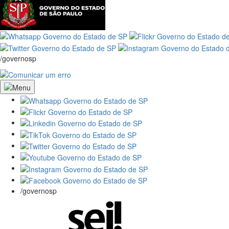
/governosp
/governosp