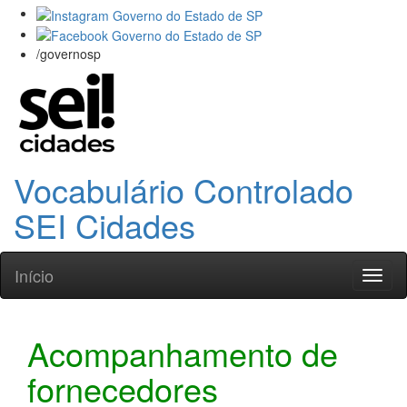
/governosp
Vocabulário Controlado
SEI Cidades
Início
Toggl
naviga
Acompanhamento de
fornecedores