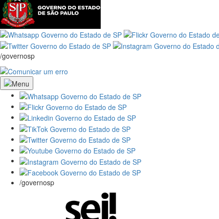
/governosp
/governosp