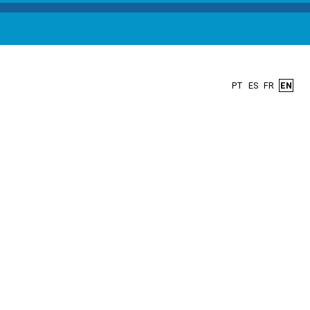
PT
ES
FR
EN