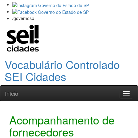
/governosp
Vocabulário Controlado
SEI Cidades
Início
Toggl
naviga
Acompanhamento de
fornecedores