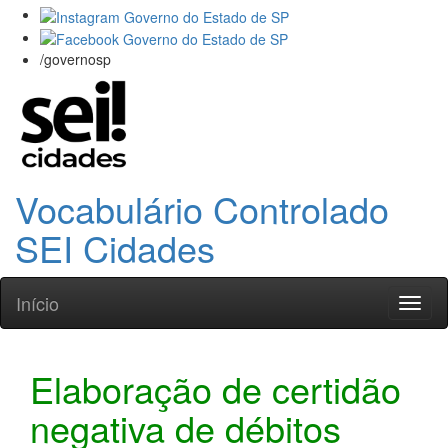
/governosp
Vocabulário Controlado
SEI Cidades
Início
Toggl
naviga
Elaboração de certidão
negativa de débitos