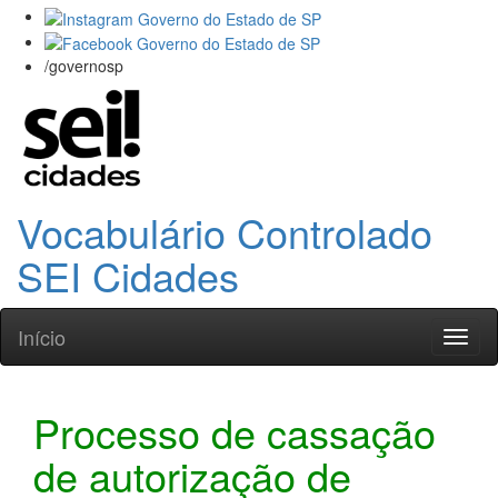
/governosp
Vocabulário Controlado
SEI Cidades
Início
Toggl
naviga
Processo de cassação
de autorização de