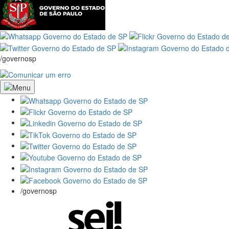
/governosp
/governosp