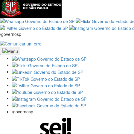
/governosp
/governosp