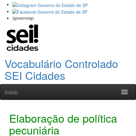
/governosp
Vocabulário Controlado
SEI Cidades
Início
Toggl
naviga
Elaboração de política
pecuniária