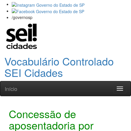
/governosp
Vocabulário Controlado
SEI Cidades
Início
Toggl
naviga
Concessão de
aposentadoria por