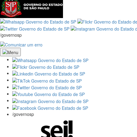
/governosp
/governosp