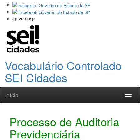
/governosp
Vocabulário Controlado
SEI Cidades
Início
Toggl
naviga
Processo de Auditoria
Previdenciária